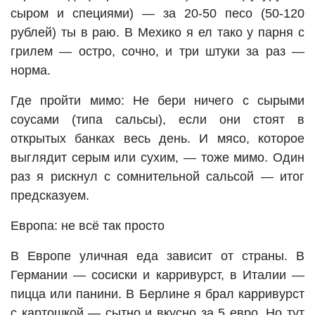
сыром и специями) — за 20-50 песо (50-120
рублей) ты в раю. В Мехико я ел тако у парня с
грилем — остро, сочно, и три штуки за раз —
норма.
Где пройти мимо: Не бери ничего с сырыми
соусами (типа сальсы), если они стоят в
открытых банках весь день. И мясо, которое
выглядит серым или сухим, — тоже мимо. Один
раз я рискнул с сомнительной сальсой — итог
предсказуем.
Европа: не всё так просто
В Европе уличная еда зависит от страны. В
Германии — сосиски и карривурст, в Италии —
пицца или панини. В Берлине я брал карривурст
с картошкой — сытно и вкусно за 5 евро. Но тут