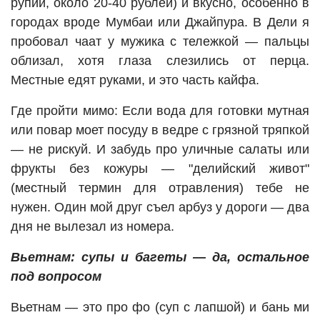
рупий, около 20-40 рублей) и вкусно, особенно в
городах вроде Мумбаи или Джайпура. В Дели я
пробовал чаат у мужика с тележкой — пальцы
облизал, хотя глаза слезились от перца.
Местные едят руками, и это часть кайфа.
Где пройти мимо: Если вода для готовки мутная
или повар моет посуду в ведре с грязной тряпкой
— не рискуй. И забудь про уличные салаты или
фрукты без кожуры — "делийский живот"
(местный термин для отравления) тебе не
нужен. Один мой друг съел арбуз у дороги — два
дня не вылезал из номера.
Вьетнам: супы и багеты — да, остальное
под вопросом
Вьетнам — это про фо (суп с лапшой) и бань ми