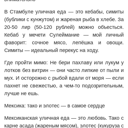
В Стамбуле уличная еда — это кебабы, симиты
(бублики с кунжутом) и жареная рыба в хлебе. За
20-50 лир (50-120 рублей) можно объесться.
Кебаб у мечети Сулеймание — мой личный
фаворит: сочное мясо, лепёшка и овощи.
Симиты — идеальный перекус на ходу.
Где пройти мимо: Не бери пахлаву или лукум у
лотков без витрин — они часто липкие от пыли и
мух. И осторожно с рыбой вдали от моря — если
пахнет не свежестью, а чем-то подозрительным,
лучше не ешь.
Мексика: тако и элотес — в самое сердце
Мексиканская уличная еда — это любовь. Тако с
карне асада (жареным мясом), элотес (кукуруза с