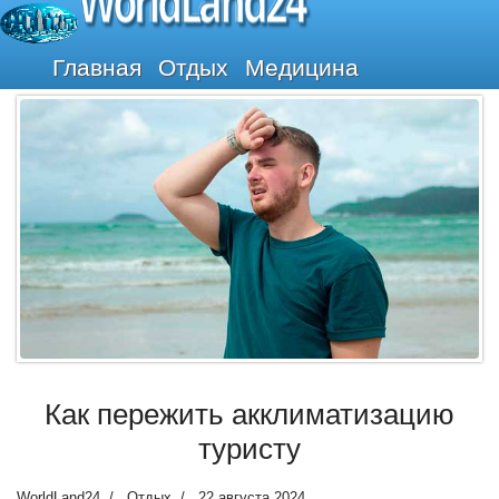
WorldLand24
Главная
Отдых
Медицина
Как пережить акклиматизацию
туристу
WorldLand24
Отдых
22 августа 2024